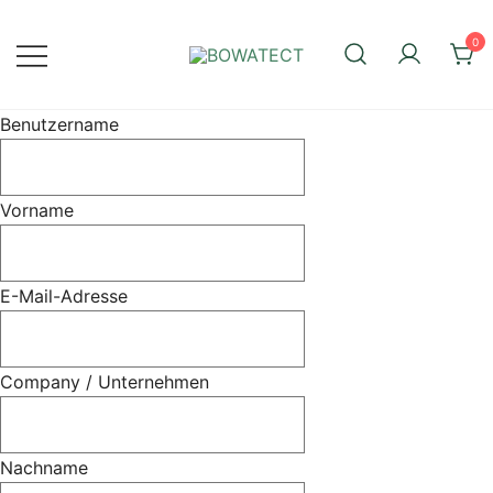
Skip
to
0
content
Kein Schimmel …
BOWATECT
Benutzername
Vorname
E-Mail-Adresse
Company / Unternehmen
Nachname