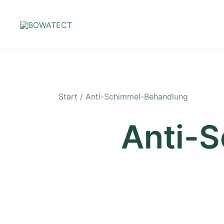
Skip
to
content
Kein Schimmel …
BOWATECT
Start
/ Anti-Schimmel-Behandlung
Anti-